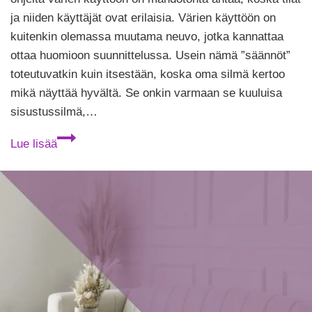
ja niiden käyttäjät ovat erilaisia. Värien käyttöön on
kuitenkin olemassa muutama neuvo, jotka kannattaa
ottaa huomioon suunnittelussa. Usein nämä ”säännöt”
toteutuvatkin kuin itsestään, koska oma silmä kertoo
mikä näyttää hyvältä. Se onkin varmaan se kuuluisa
sisustussilmä,…
2
Lue lisää
vinkkiä
värien
käyttöön
sisustuksessa