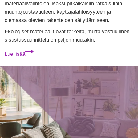
Tehty
materiaalivalintojen lisäksi pitkäikäisiin ratkaisuihin,
muuntojoustavuuteen, käyttäjälähtöisyyteen ja
olemassa olevien rakenteiden säilyttämiseen.
Ekologiset materiaalit ovat tärkeitä, mutta vastuullinen
sisustussuunnittelu on paljon muutakin.
Vastuullinen
Lue lisää
sisustussuunnittelu
on
paljon
muutakin
kuin
ekologiset
materiaalit