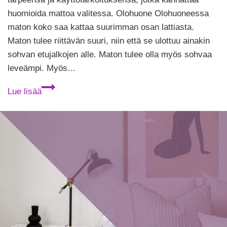
huomioida mattoa valitessa. Olohuone Olohuoneessa
maton koko saa kattaa suurimman osan lattiasta.
Maton tulee riittävän suuri, niin että se ulottuu ainakin
sohvan etujalkojen alle. Maton tulee olla myös sohvaa
leveämpi. Myös…
Maton
Lue lisää
koko
–
valitse
riittävän
suuri