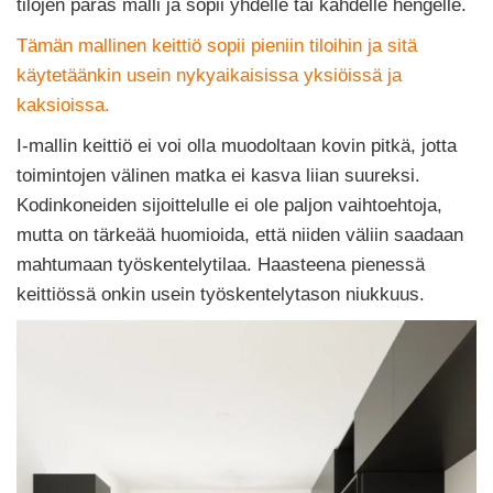
tilojen paras malli ja sopii yhdelle tai kahdelle hengelle.
Tämän mallinen keittiö sopii pieniin tiloihin ja sitä
käytetäänkin usein nykyaikaisissa yksiöissä ja
kaksioissa.
I-mallin keittiö ei voi olla muodoltaan kovin pitkä, jotta
toimintojen välinen matka ei kasva liian suureksi.
Kodinkoneiden sijoittelulle ei ole paljon vaihtoehtoja,
mutta on tärkeää huomioida, että niiden väliin saadaan
mahtumaan työskentelytilaa. Haasteena pienessä
keittiössä onkin usein työskentelytason niukkuus.