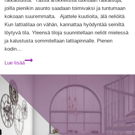
ratkaisuista. Tässä artikkelissa tutkitaan ratkaisuja,
joilla pienikin asunto saadaan toimivaksi ja tuntumaan
kokoaan suuremmalta. Ajattele kuutioita, älä neliöitä
Kun lattiatilaa on vähän, kannattaa hyödyntää seiniltä
löytyvä tila. Yleensä tiloja suunnitellaan neliöt mielessä
ja kalustusta sommitellaan lattiapinnalle. Pienen
kodin…
Pienen
Lue lisää
kodin
sisustus