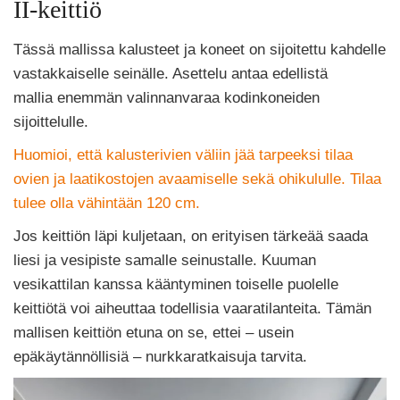
II-keittiö
Tässä mallissa kalusteet ja koneet on sijoitettu kahdelle
vastakkaiselle seinälle. Asettelu antaa edellistä
mallia enemmän valinnanvaraa kodinkoneiden
sijoittelulle.
Huomioi, että kalusterivien väliin jää tarpeeksi tilaa
ovien ja laatikostojen avaamiselle sekä ohikululle. Tilaa
tulee olla vähintään 120 cm.
Jos keittiön läpi kuljetaan, on erityisen tärkeää saada
liesi ja vesipiste samalle seinustalle. Kuuman
vesikattilan kanssa kääntyminen toiselle puolelle
keittiötä voi aiheuttaa todellisia vaaratilanteita. Tämän
mallisen keittiön etuna on se, ettei – usein
epäkäytännöllisiä – nurkkaratkaisuja tarvita.