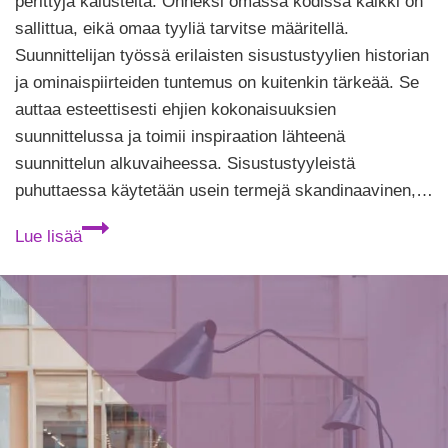
perittyjä kalusteita. Onneksi omassa kodissa kaikki on
sallittua, eikä omaa tyyliä tarvitse määritellä.
Suunnittelijan työssä erilaisten sisustustyylien historian
ja ominaispiirteiden tuntemus on kuitenkin tärkeää. Se
auttaa esteettisesti ehjien kokonaisuuksien
suunnittelussa ja toimii inspiraation lähteenä
suunnittelun alkuvaiheessa. Sisustustyyleistä
puhuttaessa käytetään usein termejä skandinaavinen,…
6
Lue lisää
vähemmän
tunnettua
sisustustyyliä