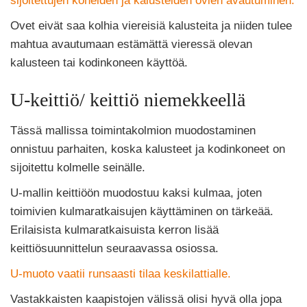
sijoitettujen koneiden ja kalusteiden ovien avautuminen.
Ovet eivät saa kolhia viereisiä kalusteita ja niiden tulee
mahtua avautumaan estämättä vieressä olevan
kalusteen tai kodinkoneen käyttöä.
U-keittiö/ keittiö niemekkeellä
Tässä mallissa toimintakolmion muodostaminen
onnistuu parhaiten, koska kalusteet ja kodinkoneet on
sijoitettu kolmelle seinälle.
U-mallin keittiöön muodostuu kaksi kulmaa, joten
toimivien kulmaratkaisujen käyttäminen on tärkeää.
Erilaisista kulmaratkaisuista kerron lisää
keittiösuunnittelun seuraavassa osiossa.
U-muoto vaatii runsaasti tilaa keskilattialle.
Vastakkaisten kaapistojen välissä olisi hyvä olla jopa