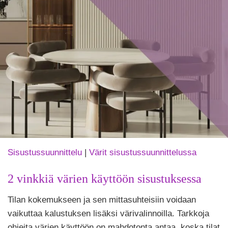
Sisustussuunnittelu
|
Värit sisustussuunnittelussa
2 vinkkiä värien käyttöön sisustuksessa
Tekijä
Tilan kokemukseen ja sen mittasuhteisiin voidaan
Puoliksi
Tehty
vaikuttaa kalustuksen lisäksi värivalinnoilla. Tarkkoja
ohjeita värien käyttöön on mahdotonta antaa, koska tilat