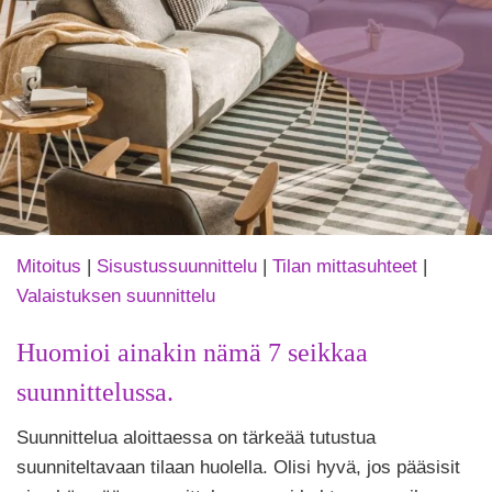
Mitoitus
|
Sisustussuunnittelu
|
Tilan mittasuhteet
|
Valaistuksen suunnittelu
Huomioi ainakin nämä 7 seikkaa
suunnittelussa.
Tekijä
Suunnittelua aloittaessa on tärkeää tutustua
Puoliksi
Tehty
suunniteltavaan tilaan huolella. Olisi hyvä, jos pääsisit