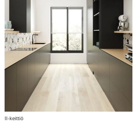
II-keittiö