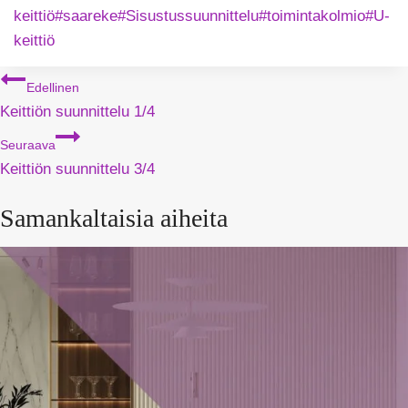
keittiö
#
saareke
#
Sisustussuunnittelu
#
toimintakolmio
#
U-
keittiö
Artikkelien
Edellinen
Keittiön suunnittelu 1/4
selaus
Seuraava
Keittiön suunnittelu 3/4
Samankaltaisia aiheita