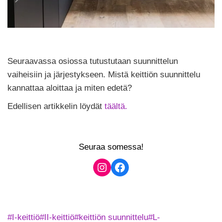
Seuraavassa osiossa tutustutaan suunnittelun
vaiheisiin ja järjestykseen. Mistä keittiön suunnittelu
kannattaa aloittaa ja miten edetä?
Edellisen artikkelin löydät
täältä.
Seuraa somessa!
Instagram
Facebook
Avainsanat:
#
I-keittiö
#
II-keittiö
#
keittiön suunnittelu
#
L-