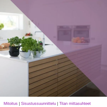
Mitoitus
|
Sisustussuunnittelu
|
Tilan mittasuhteet