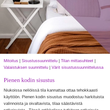
Mitoitus
|
Sisustussuunnittelu
|
Tilan mittasuhteet
|
Valaistuksen suunnittelu
|
Värit sisustussuunnittelussa
Pienen kodin sisustus
Tekijä
Niukoissa neliöissä tila kannattaa ottaa tehokkaasti
Puoliksi
Tehty
käyttöön. Pienen kodin sisustus muodostuu harkituista
valinnoista ja oivaltavista, tilaa säästävistä