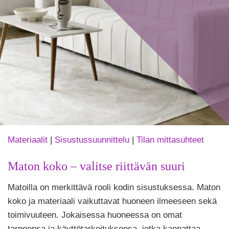
Materiaalit
|
Sisustussuunnittelu
|
Tilan mittasuhteet
Maton koko – valitse riittävän suuri
Tekijä
Matoilla on merkittävä rooli kodin sisustuksessa. Maton
Puoliksi
Tehty
koko ja materiaali vaikuttavat huoneen ilmeeseen sekä
toimivuuteen. Jokaisessa huoneessa on omat
tarpeensa ja käyttötarkoituksensa, jotka kannattaa