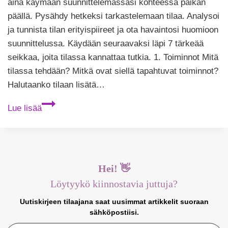
aina käymään suunnittelemassasi kohteessa paikan
päällä. Pysähdy hetkeksi tarkastelemaan tilaa. Analysoi
ja tunnista tilan erityispiireet ja ota havaintosi huomioon
suunnittelussa. Käydään seuraavaksi läpi 7 tärkeää
seikkaa, joita tilassa kannattaa tutkia. 1. Toiminnot Mitä
tilassa tehdään? Mitkä ovat siellä tapahtuvat toiminnot?
Halutaanko tilaan lisätä…
Huomioi
Lue lisää
ainakin
nämä
7
seikkaa
Hei! 👋
suunnittelussa.
Löytyykö kiinnostavia juttuja?
Uutiskirjeen tilaajana saat uusimmat artikkelit suoraan
sähköpostiisi.