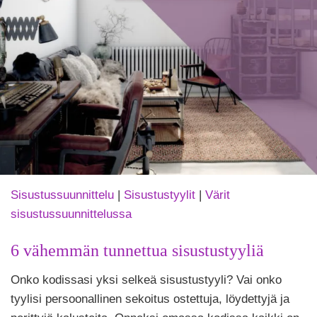
Sisustussuunnittelu
|
Sisustustyylit
|
Värit
sisustussuunnittelussa
6 vähemmän tunnettua sisustustyyliä
Tekijä
Onko kodissasi yksi selkeä sisustustyyli? Vai onko
Puoliksi
Tehty
tyylisi persoonallinen sekoitus ostettuja, löydettyjä ja