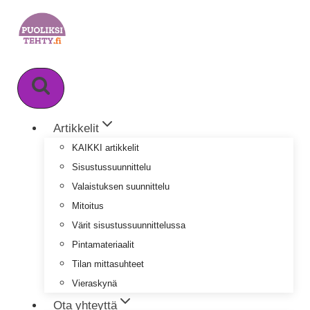
Siirry
sisältöön
Artikkelit
KAIKKI artikkelit
Sisustussuunnittelu
Valaistuksen suunnittelu
Mitoitus
Värit sisustussuunnittelussa
Pintamateriaalit
Tilan mittasuhteet
Vieraskynä
Ota yhteyttä