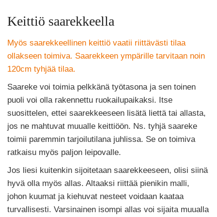
Keittiö saarekkeella
Myös saarekkeellinen keittiö vaatii riittävästi tilaa
ollakseen toimiva. Saarekkeen ympärille tarvitaan noin
120cm tyhjää tilaa.
Saareke voi toimia pelkkänä työtasona ja sen toinen
puoli voi olla rakennettu ruokailupaikaksi. Itse
suosittelen, ettei saarekkeeseen lisätä liettä tai allasta,
jos ne mahtuvat muualle keittiöön. Ns. tyhjä saareke
toimii paremmin tarjoilutilana juhlissa. Se on toimiva
ratkaisu myös paljon leipovalle.
Jos liesi kuitenkin sijoitetaan saarekkeeseen, olisi siinä
hyvä olla myös allas. Altaaksi riittää pienikin malli,
johon kuumat ja kiehuvat nesteet voidaan kaataa
turvallisesti. Varsinainen isompi allas voi sijaita muualla