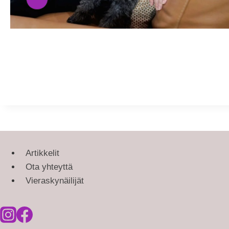
Artikkelit
Ota yhteyttä
Vieraskynäilijät