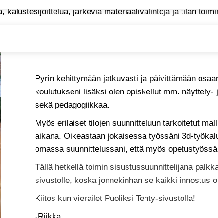
kalustesijoittelua, järkeviä materiaalivalintoja ja tilan toimi
-Riikka
Pyrin kehittymään jatkuvasti ja päivittämään osaam
koulutukseni lisäksi olen opiskellut mm. näyttely-
sekä pedagogiikkaa.
Myös erilaiset tilojen suunnitteluun tarkoitetut mal
aikana. Oikeastaan jokaisessa työssäni 3d-työkal
omassa suunnittelussani, että myös opetustyössä
Tällä hetkellä toimin sisustussuunnittelijana palkk
sivustolle, koska jonnekinhan se kaikki innostus
Kiitos kun vierailet Puoliksi Tehty-sivustolla!
-Riikka