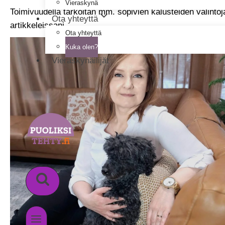
Vieraskynä
Toimivuudella tarkoitan mm. sopivien kalusteiden valintoja, 
Ota yhteyttä
artikkeleissani.
Ota yhteyttä
Kuka olen?
Vieraskynäilijät