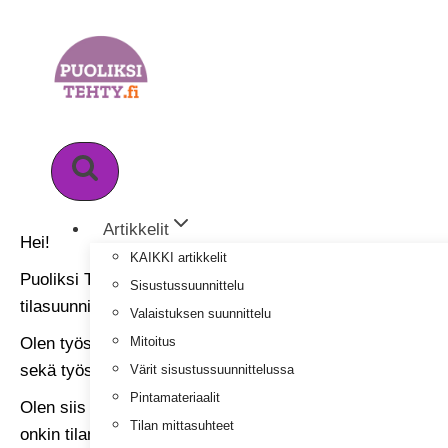
Siirry
sisältöön
Kuka olen?
Artikkelit
Hei!
KAIKKI artikkelit
Puoliksi Tehty ei ole perinteinen sisustusblogi. Halusin l
Sisustussuunnittelu
tilasuunnittelusta. Eli asioista, joista itse nautin ja koen
Valaistuksen suunnittelu
Mitoitus
Olen työskennellyt sisustussuunnittelun parissa noin 20 
sekä työskennellyt keittiösuunnittelijana. Olen toiminut 
Värit sisustussuunnittelussa
Pintamateriaalit
Olen siis päässyt tutustumaan sisustusalaan monesta näkö
Tilan mittasuhteet
onkin tilan toimivuus. Vasta sen jälkeen voidaan keskittyä t