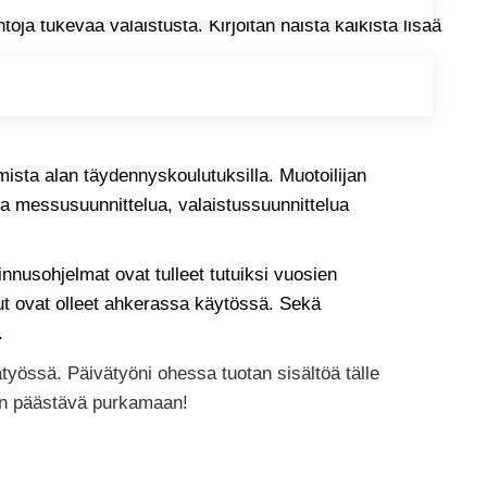
ntoja tukevaa valaistusta. Kirjoitan näistä kaikista lisää
ista alan täydennyskoulutuksilla. Muotoilijan
 ja messusuunnittelua, valaistussuunnittelua
linnusohjelmat ovat tulleet tutuiksi vuosien
ut ovat olleet ahkerassa käytössä. Sekä
.
atyössä. Päivätyöni ohessa tuotan sisältöä tälle
 on päästävä purkamaan!