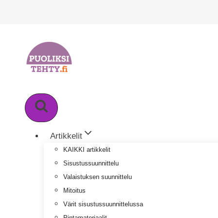
Siirry
sisältöön
Artikkelit
KAIKKI artikkelit
Sisustussuunnittelu
Valaistuksen suunnittelu
Mitoitus
Värit sisustussuunnittelussa
Pintamateriaalit