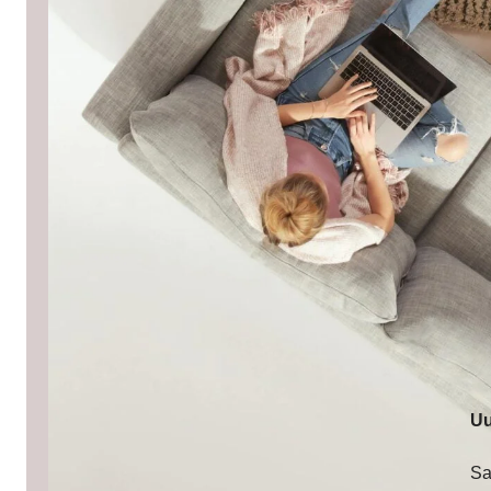
Uu
Sa