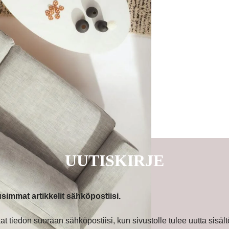
UUTISKIRJE
simmat artikkelit
sähköpostiisi.
at tiedon suoraan sähköpostiisi, kun sivustolle tulee uutta sisält