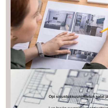
Opi sisustussuunnittelun salat ja