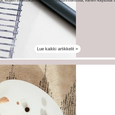
, tilojen mitoituksista, valaistussuunnittelusta, värien käytöstä s
Lue kaikki artikkelit >