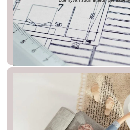
Lue hyvän suunnittelun periaatteista