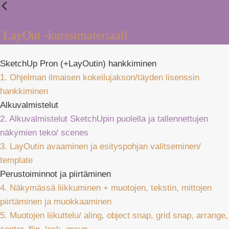
LayOut -kurssimateriaali
SketchUp Pron (+LayOutin) hankkiminen
1. Ohjelman ilmaisen kokeilujakson/täyden lisenssin
hankkiminen
Alkuvalmistelut
2. Alkuvalmistelut SketchUpin puolella ja tallennettujen
näkymien teko/ scenes
3. LayOutin avaaminen ja esityspohjan valitseminen/
template
Perustoiminnot ja piirtäminen
4. Näkymässä liikkuminen + muotojen, tekstin, mittojen
piirtäminen ja muokkaaminen
5. Muotojen liikuttelu/ aling, object snap, grid snap, arrange,