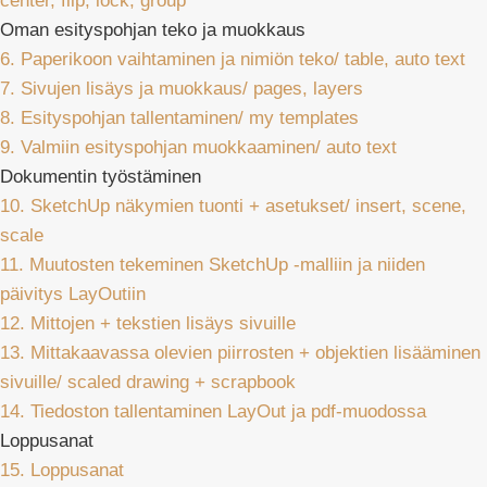
center, flip, lock, group
Oman esityspohjan teko ja muokkaus
6. Paperikoon vaihtaminen ja nimiön teko/ table, auto text
7. Sivujen lisäys ja muokkaus/ pages, layers
8. Esityspohjan tallentaminen/ my templates
9. Valmiin esityspohjan muokkaaminen/ auto text
Dokumentin työstäminen
10. SketchUp näkymien tuonti + asetukset/ insert, scene,
scale
11. Muutosten tekeminen SketchUp -malliin ja niiden
päivitys LayOutiin
12. Mittojen + tekstien lisäys sivuille
13. Mittakaavassa olevien piirrosten + objektien lisääminen
sivuille/ scaled drawing + scrapbook
14. Tiedoston tallentaminen LayOut ja pdf-muodossa
Loppusanat
15. Loppusanat