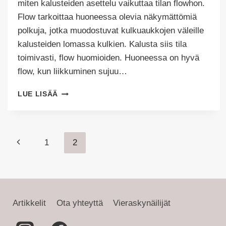
miten kalusteiden asettelu vaikuttaa tilan flowhon.
Flow tarkoittaa huoneessa olevia näkymättömiä
polkuja, jotka muodostuvat kulkuaukkojen väleille
kalusteiden lomassa kulkien. Kalusta siis tila
toimivasti, flow huomioiden. Huoneessa on hyvä
flow, kun liikkuminen sujuu…
KALUSTA
LUE LISÄÄ
TILA
TOIMIVASTI,
HUOMIOI
TILAN
Sivunavigointi
Edellinen
1
2
FLOW
sivu
Artikkelit
Ota yhteyttä
Vieraskynäilijät