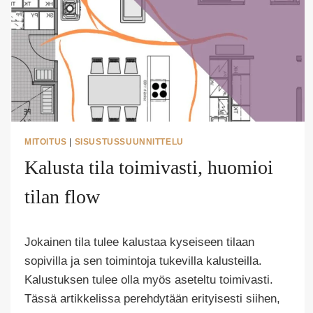
MITOITUS
|
SISUSTUSSUUNNITTELU
Kalusta tila toimivasti, huomioi
tilan flow
Tekijä
Jokainen tila tulee kalustaa kyseiseen tilaan
Puoliksi
Tehty
sopivilla ja sen toimintoja tukevilla kalusteilla.
Kalustuksen tulee olla myös aseteltu toimivasti.
Tässä artikkelissa perehdytään erityisesti siihen,