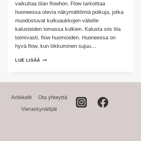
vaikuttaa tilan flowhon. Flow tarkoittaa
huoneessa olevia näkymättömiä polkuja, jotka
muodostuvat kulkuaukkojen väleille
kalusteiden lomassa kulkien. Kalusta siis tila
toimivasti, flow huomioiden. Huoneessa on
hyvä flow, kun liikkuminen sujuu…
KALUSTA
LUE LISÄÄ
TILA
TOIMIVASTI,
HUOMIOI
TILAN
FLOW
Artikkelit
Ota yhteyttä
Vieraskynäilijät