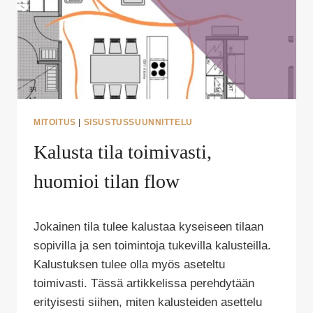
MITOITUS
|
SISUSTUSSUUNNITTELU
Kalusta tila toimivasti,
huomioi tilan flow
Tekijä
Jokainen tila tulee kalustaa kyseiseen tilaan
Puoliksi
Tehty
sopivilla ja sen toimintoja tukevilla kalusteilla.
Kalustuksen tulee olla myös aseteltu
toimivasti. Tässä artikkelissa perehdytään
erityisesti siihen, miten kalusteiden asettelu