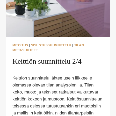
MITOITUS
|
SISUSTUSSUUNNITTELU
|
TILAN
MITTASUHTEET
Keittiön suunnittelu 2/4
Tekijä
Keittiön suunnittelu lähtee usein liikkeelle
Puoliksi
Tehty
olemassa olevan tilan analysoinnilla. Tilan
koko, muoto ja tekniset ratkaisut vaikuttavat
keittiön kokoon ja muotoon. Keittiösuunnittelun
toisessa osiossa tutustutaankin eri muotoisiin
ja mallisiin keittiöihin, niiden tilantarpeisiin