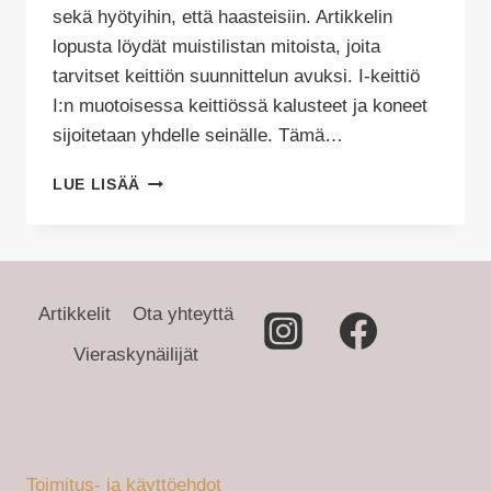
sekä hyötyihin, että haasteisiin. Artikkelin
lopusta löydät muistilistan mitoista, joita
tarvitset keittiön suunnittelun avuksi. I-keittiö
I:n muotoisessa keittiössä kalusteet ja koneet
sijoitetaan yhdelle seinälle. Tämä…
KEITTIÖN
LUE LISÄÄ
SUUNNITTELU
2/4
Artikkelit
Ota yhteyttä
Vieraskynäilijät
Toimitus- ja käyttöehdot