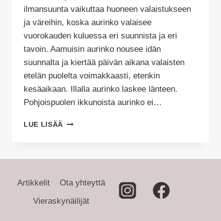
ilmansuunta vaikuttaa huoneen valaistukseen
ja väreihin, koska aurinko valaisee
vuorokauden kuluessa eri suunnista ja eri
tavoin. Aamuisin aurinko nousee idän
suunnalta ja kiertää päivän aikana valaisten
etelän puolelta voimakkaasti, etenkin
kesäaikaan. Illalla aurinko laskee länteen.
Pohjoispuolen ikkunoista aurinko ei…
IKKUNOIDEN
LUE LISÄÄ
ILMANSUUNTA:
SISUSTA
LUONNONVALO
HUOMIOIDEN
Artikkelit
Ota yhteyttä
Vieraskynäilijät