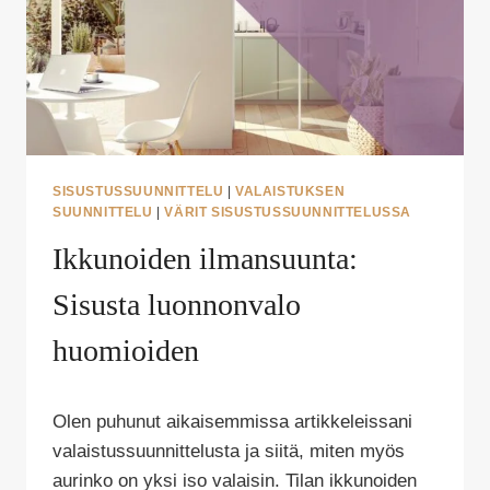
SISUSTUSSUUNNITTELU
|
VALAISTUKSEN
SUUNNITTELU
|
VÄRIT SISUSTUSSUUNNITTELUSSA
Ikkunoiden ilmansuunta:
Sisusta luonnonvalo
huomioiden
Tekijä
Olen puhunut aikaisemmissa artikkeleissani
Puoliksi
Tehty
valaistussuunnittelusta ja siitä, miten myös
aurinko on yksi iso valaisin. Tilan ikkunoiden