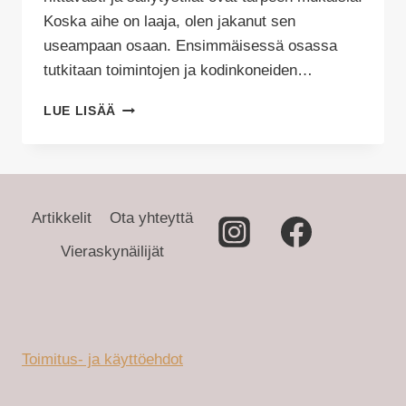
Koska aihe on laaja, olen jakanut sen
useampaan osaan. Ensimmäisessä osassa
tutkitaan toimintojen ja kodinkoneiden…
KEITTIÖN
LUE LISÄÄ
SUUNNITTELU
1/4
Artikkelit
Ota yhteyttä
Vieraskynäilijät
Toimitus- ja käyttöehdot