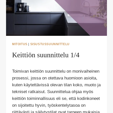
MITOITUS
|
SISUSTUSSUUNNITTELU
Keittiön suunnittelu 1/4
Tekijä
Toimivan keittiön suunnittelu on monivaiheinen
Puoliksi
Tehty
prosessi, jossa on otettava huomioon asioita,
kuten käytettävissä olevan tilan koko, muoto ja
tekniset ratkaisut. Suunnittelua ohjaa myös
keittiön toiminnallisuus eli se, että kodinkoneet
on sijoitettu hyvin, työskentelytasoa on
riittävästi ja säilytystilat ovat tarpeen mukaisia.