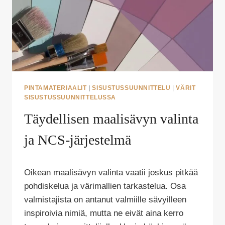
PINTAMATERIAALIT
|
SISUSTUSSUUNNITTELU
|
VÄRIT
SISUSTUSSUUNNITTELUSSA
Täydellisen maalisävyn valinta
ja NCS-järjestelmä
Tekijä
Oikean maalisävyn valinta vaatii joskus pitkää
Puoliksi
Tehty
pohdiskelua ja värimallien tarkastelua. Osa
valmistajista on antanut valmiille sävyilleen
inspiroivia nimiä, mutta ne eivät aina kerro