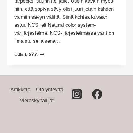
tarpeeksi suunnittelijalle. Usein käykin myös
niin, että sopiva sävy olisi juuri jotain kahden
valmiin sävyn väliltä. Siinä kohtaa kuvaan
astuu NCS, eli Natural color system-
värijärjestelmä. NCS- järjestelmässä värit on
ilmaistu sellaisena,…
TÄYDELLISEN
LUE LISÄÄ
MAALISÄVYN
VALINTA
JA
NCS-
JÄRJESTELMÄ
Artikkelit
Ota yhteyttä
Vieraskynäilijät