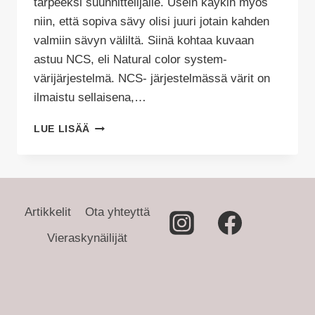
tarpeeksi suunnittelijalle. Usein käykin myös
niin, että sopiva sävy olisi juuri jotain kahden
valmiin sävyn väliltä. Siinä kohtaa kuvaan
astuu NCS, eli Natural color system-
värijärjestelmä. NCS- järjestelmässä värit on
ilmaistu sellaisena,…
TÄYDELLISEN
LUE LISÄÄ
MAALISÄVYN
VALINTA
JA
NCS-
JÄRJESTELMÄ
Artikkelit
Ota yhteyttä
Vieraskynäilijät