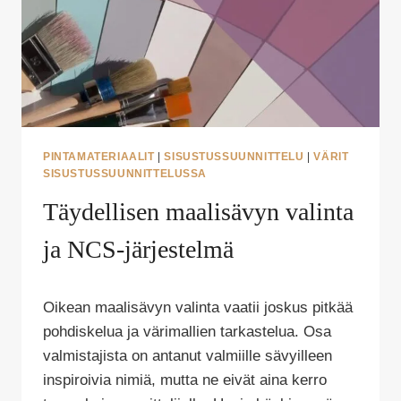
PINTAMATERIAALIT
|
SISUSTUSSUUNNITTELU
|
VÄRIT
SISUSTUSSUUNNITTELUSSA
Täydellisen maalisävyn valinta
ja NCS-järjestelmä
Tekijä
Oikean maalisävyn valinta vaatii joskus pitkää
Puoliksi
Tehty
pohdiskelua ja värimallien tarkastelua. Osa
valmistajista on antanut valmiille sävyilleen
inspiroivia nimiä, mutta ne eivät aina kerro