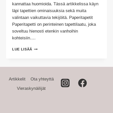
kannattaa huomioida. Tässä artikkelissa käyn
läpi tapettien ominaisuuksia sekä muita
valintaan vaikuttavia tekijöitä. Paperitapetit
Paperitapetti on perinteinen tapettilaatu, joka
soveltuu hienosti etenkin vanhoihin
kohteisiin….
TAPETIN
LUE LISÄÄ
VALINTA
JA
OMINAISUUDET
Artikkelit
Ota yhteyttä
Vieraskynäilijät