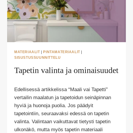
MATERIAALIT
|
PINTAMATERIAALIT
|
SISUSTUSSUUNNITTELU
Tapetin valinta ja ominaisuudet
Tekijä
Edellisessä artikkelissa “Maali vai Tapetti”
Puoliksi
Tehty
vertailin maalatun ja tapetoidun seinäpinnan
hyviä ja huonoja puolia. Jos päädyit
tapetointiin, seuraavaksi edessä on tapetin
valinta. Valintaan vaikuttavat tietysti tapetin
ulkonäkö, mutta myös tapetin materiaali