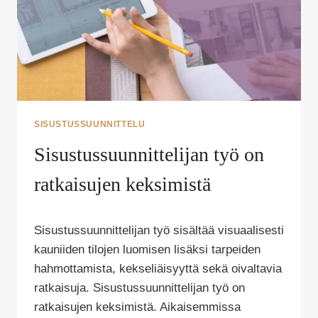
SISUSTUSSUUNNITTELU
Sisustussuunnittelijan työ on
ratkaisujen keksimistä
Tekijä
Sisustussuunnittelijan työ sisältää visuaalisesti
Puoliksi
Tehty
kauniiden tilojen luomisen lisäksi tarpeiden
hahmottamista, kekseliäisyyttä sekä oivaltavia
ratkaisuja. Sisustussuunnittelijan työ on
ratkaisujen keksimistä. Aikaisemmissa