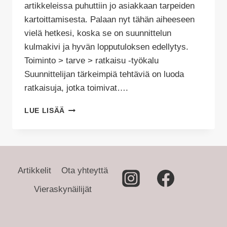
artikkeleissa puhuttiin jo asiakkaan tarpeiden
kartoittamisesta. Palaan nyt tähän aiheeseen
vielä hetkesi, koska se on suunnittelun
kulmakivi ja hyvän lopputuloksen edellytys.
Toiminto > tarve > ratkaisu -työkalu
Suunnittelijan tärkeimpiä tehtäviä on luoda
ratkaisuja, jotka toimivat….
SISUSTUSSUUNNITTELIJAN
LUE LISÄÄ
TYÖ
ON
RATKAISUJEN
KEKSIMISTÄ
Artikkelit
Ota yhteyttä
Vieraskynäilijät