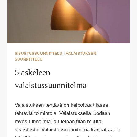
SISUSTUSSUUNNITTELU
|
VALAISTUKSEN
SUUNNITTELU
5 askeleen
valaistussuunnitelma
Tekijä
Valaistuksen tehtävä on helpottaa tilassa
Puoliksi
Tehty
tehtäviä toimintoja. Valaistuksella luodaan
myös tunnelmia ja tuetaan tilan muuta
sisustusta. Valaistussuunnitelma kannattaakin