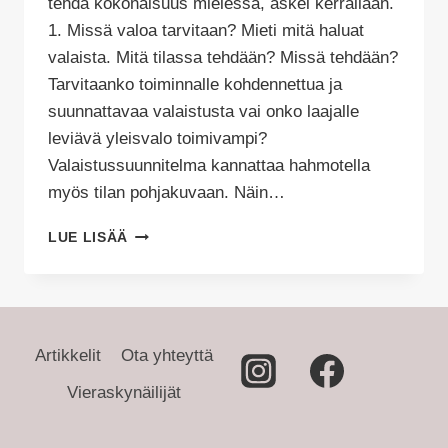
tehdä kokonaisuus mielessä, askel kerrallaan.
1. Missä valoa tarvitaan? Mieti mitä haluat
valaista. Mitä tilassa tehdään? Missä tehdään?
Tarvitaanko toiminnalle kohdennettua ja
suunnattavaa valaistusta vai onko laajalle
leviävä yleisvalo toimivampi?
Valaistussuunnitelma kannattaa hahmotella
myös tilan pohjakuvaan. Näin…
5
LUE LISÄÄ
ASKELEEN
VALAISTUSSUUNNITELMA
Artikkelit
Ota yhteyttä
Vieraskynäilijät