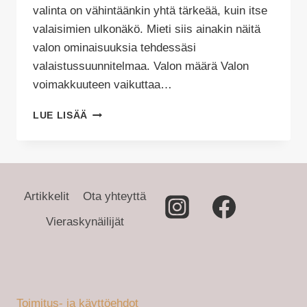
valinta on vähintäänkin yhtä tärkeää, kuin itse
valaisimien ulkonäkö. Mieti siis ainakin näitä
valon ominaisuuksia tehdessäsi
valaistussuunnitelmaa. Valon määrä Valon
voimakkuuteen vaikuttaa…
OIKEANLAISEN
LUE LISÄÄ
POLTTIMON
VALINTA
Artikkelit
Ota yhteyttä
Vieraskynäilijät
Toimitus- ja käyttöehdot