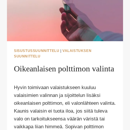
SISUSTUSSUUNNITTELU
|
VALAISTUKSEN
SUUNNITTELU
Oikeanlaisen polttimon valinta
Tekijä
Hyvin toimivaan valaistukseen kuuluu
Puoliksi
Tehty
valaisimien valinnan ja sijoittelun lisäksi
oikeanlaisen polttimon, eli valonlähteen valinta.
Kaunis valaisin ei tuota iloa, jos siitä tuleva
valo on tarkoitukseensa väärän väristä tai
vaikkapa liian himmeä. Sopivan polttimon