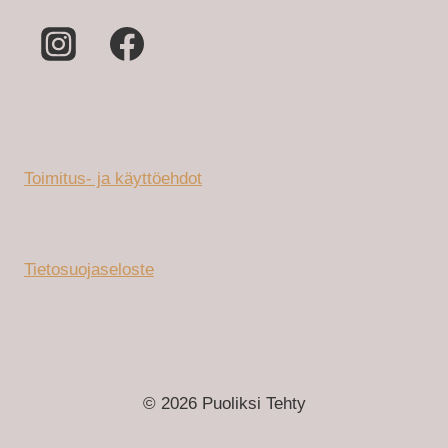
HELPOTTAA
MYÖS
SUUNNITTELIJAN
VALINTOJA
Toimitus- ja käyttöehdot
Tietosuojaseloste
© 2026 Puoliksi Tehty