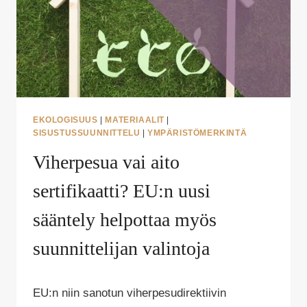
EKOLOGISUUS
|
MATERIAALIT
|
SISUSTUSSUUNNITTELU
|
YMPÄRISTÖMERKINTÄ
Viherpesua vai aito
sertifikaatti? EU:n uusi
sääntely helpottaa myös
suunnittelijan valintoja
Tekijä
EU:n niin sanotun viherpesudirektiivin
Puoliksi