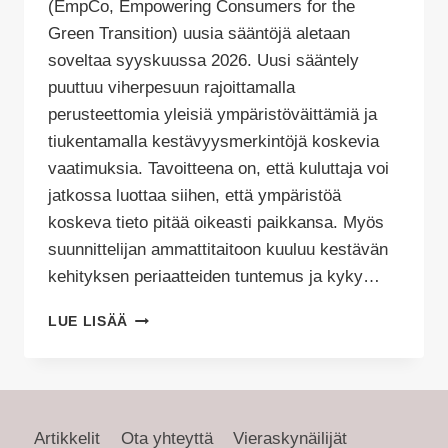
Tehty
(EmpCo, Empowering Consumers for the
Green Transition) uusia sääntöjä aletaan
soveltaa syyskuussa 2026. Uusi sääntely
puuttuu viherpesuun rajoittamalla
perusteettomia yleisiä ympäristöväittämiä ja
tiukentamalla kestävyysmerkintöjä koskevia
vaatimuksia. Tavoitteena on, että kuluttaja voi
jatkossa luottaa siihen, että ympäristöä
koskeva tieto pitää oikeasti paikkansa. Myös
suunnittelijan ammattitaitoon kuuluu kestävän
kehityksen periaatteiden tuntemus ja kyky…
VIHERPESUA
LUE LISÄÄ
VAI
AITO
SERTIFIKAATTI?
EU:N
UUSI
Artikkelit
Ota yhteyttä
Vieraskynäilijät
SÄÄNTELY