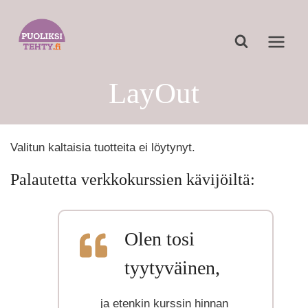
Siirry
sisältöön
LayOut
Valitun kaltaisia tuotteita ei löytynyt.
Palautetta verkkokurssien kävijöiltä:
Olen tosi
tyytyväinen,
ja etenkin kurssin hinnan