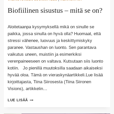
Biofiilinen sisustus – mitä se on?
Tekijä
Aloitetaanpa kysymyksellä mikä on sinulle se
Puoliksi
Tehty
paikka, jossa sinulla on hyvä olla? Huomaat, että
stressi vähenee, luovuus ja keskittymiskyky
paranee. Vastaushan on luonto. Sen parantava
vaikutus uneen, muistiin ja esimerkiksi
verenpaineeseen on valtava. Kutsutaan siis luonto
kotiin. Jo pienillä muutoksilla saadaan aikaiseksi
hyvää oloa. Tämä on vieraskynäartikkeli.Lue lisää
kirjoittajasta, Tiina Siirosesta (Tiina Siironen
Visions), artikkelin…
BIOFIILINEN
LUE LISÄÄ
SISUSTUS
–