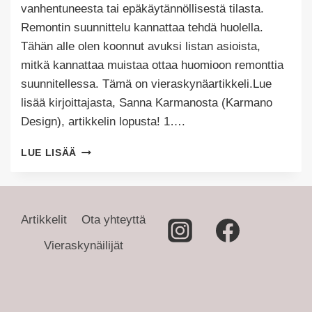
vanhentuneesta tai epäkäytännöllisestä tilasta.
Remontin suunnittelu kannattaa tehdä huolella.
Tähän alle olen koonnut avuksi listan asioista,
mitkä kannattaa muistaa ottaa huomioon remonttia
suunnitellessa. Tämä on vieraskynäartikkeli.Lue
lisää kirjoittajasta, Sanna Karmanosta (Karmano
Design), artikkelin lopusta! 1….
ONNISTUNEEN
LUE LISÄÄ
REMONTIN
SUUNNITTELU:
10+1
VINKKIÄ
Artikkelit
Ota yhteyttä
Vieraskynäilijät