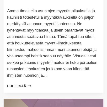
Tekijä
Ammattimaisella asuntojen myyntistailauksella ja
Puoliksi
Tehty
kauniisti toteutetulla myyntikuvauksella on paljon
merkitystä asunnon myyntitilanteessa. Ne
lyhentävät myyntiaikaa ja usein parantavat myös
asunnosta saatavaa hintaa. Tämä tapahtuu siksi,
että houkuttelevasta myynti-ilmoituksesta
kiinnostuu mahdollisimman moni asunnon etsijä ja
yhä useampi heistä saapuu näytölle. Visuaalisesti
selkeä ja kaunis myynti-ilmoitus ei huku portaalien
tuhansien ilmoitusten joukkoon vaan kiinnittää
ihmisten huomion ja…
ASUNTOJEN
LUE LISÄÄ
MYYNTISTAILAUS
–
MITÄ
SE