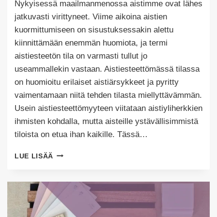
Nykyisessä maailmanmenossa aistimme ovat lähes
Puoliksi
Tehty
jatkuvasti virittyneet. Viime aikoina aistien
kuormittumiseen on sisustuksessakin alettu
kiinnittämään enemmän huomiota, ja termi
aistiesteetön tila on varmasti tullut jo
useammallekin vastaan. Aistiesteettömässä tilassa
on huomioitu erilaiset aistiärsykkeet ja pyritty
vaimentamaan niitä tehden tilasta miellyttävämmän.
Usein aistiesteettömyyteen viitataan aistiyliherkkien
ihmisten kohdalla, mutta aisteille ystävällisimmistä
tiloista on etua ihan kaikille. Tässä…
AISTIESTEETÖN
LUE LISÄÄ
TILA
–
MIKSI
JA
MITEN?