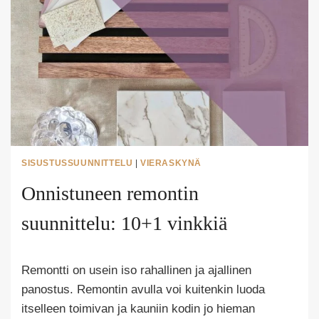
SISUSTUSSUUNNITTELU
|
VIERASKYNÄ
Onnistuneen remontin
suunnittelu: 10+1 vinkkiä
Tekijä
Remontti on usein iso rahallinen ja ajallinen
Puoliksi
Tehty
panostus. Remontin avulla voi kuitenkin luoda
itselleen toimivan ja kauniin kodin jo hieman