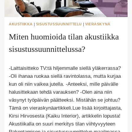
AKUSTIIKKA
|
SISUSTUSSUUNNITTELU
|
VIERASKYNÄ
Miten huomioida tilan akustiikka
sisustussuunnittelussa?
Tekijä
-Laittaisitteko TV:tä hiljemmalle siellä yläkerrassa?
Puoliksi
Tehty
-Oli ihanaa ruokaa siellä ravintolassa, mutta kurjaa
kun oli niin vaikea jutella. -Anteeksi, mille päivälle
halusittekaan tehdä varauksen? -Olen aina niin
väsynyt työpäivän päätteeksi. Mistähän se johtuu?
Tämä on vieraskynäartikkeli.Lue lisää kirjoittajasta,
Kirsi Hirvosesta (Kaiku Interior), artikkelin lopusta!
Akustiikalla on suuri merkitys tilan viihtyvyyteen
Rakentamisen ja sisustussuunnittelun maailmassa