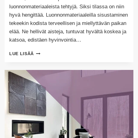
luonnonmateriaaleista tehtyjä. Siksi tilassa on niin
hyvä hengittää. Luonnonmateriaaleilla sisustaminen
tekeekin kodista terveellisen ja miellyttävän paikan
elää. Ne hellivät aisteja, tuntuvat hyvältä koskea ja
katsoa, edistäen hyvinvointia…
LUONNONMATERIAALEILLA
LUE LISÄÄ
SISUSTAMINEN
EDISTÄÄ
HYVINVOINTIA