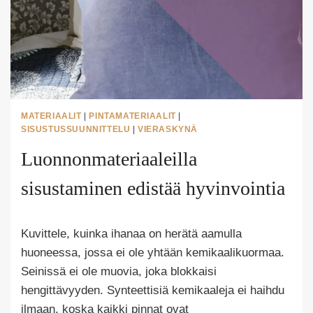
MATERIAALIT
|
PINTAMATERIAALIT
|
SISUSTUSSUUNNITTELU
|
VIERASKYNÄ
Luonnonmateriaaleilla
sisustaminen edistää hyvinvointia
Tekijä
Kuvittele, kuinka ihanaa on herätä aamulla
Puoliksi
Tehty
huoneessa, jossa ei ole yhtään kemikaalikuormaa.
Seinissä ei ole muovia, joka blokkaisi
hengittävyyden. Synteettisiä kemikaaleja ei haihdu
ilmaan, koska kaikki pinnat ovat