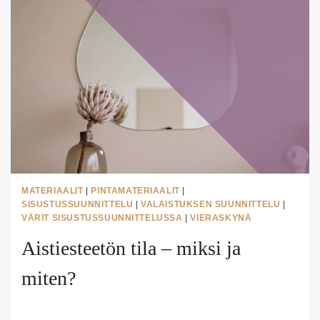
TARKOITTAA
JA
MITÄ
HYÖTYÄ
SIITÄ
ON?
MATERIAALIT
|
PINTAMATERIAALIT
|
SISUSTUSSUUNNITTELU
|
VALAISTUKSEN SUUNNITTELU
|
VÄRIT SISUSTUSSUUNNITTELUSSA
|
VIERASKYNÄ
Aistiesteetön tila – miksi ja
miten?
Tekijä