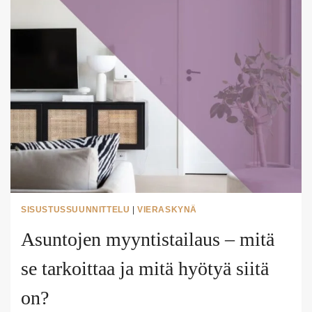
MITÄ
SE
ON?
SISUSTUSSUUNNITTELU
|
VIERASKYNÄ
Asuntojen myyntistailaus – mitä
se tarkoittaa ja mitä hyötyä siitä
on?