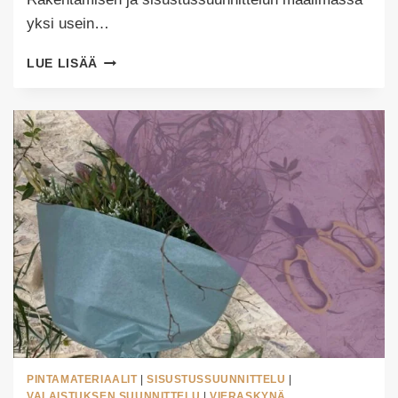
yksi usein…
MITEN
LUE LISÄÄ
HUOMIOIDA
TILAN
AKUSTIIKKA
SISUSTUSSUUNNITTELUSSA?
PINTAMATERIAALIT
|
SISUSTUSSUUNNITTELU
|
VALAISTUKSEN SUUNNITTELU
|
VIERASKYNÄ