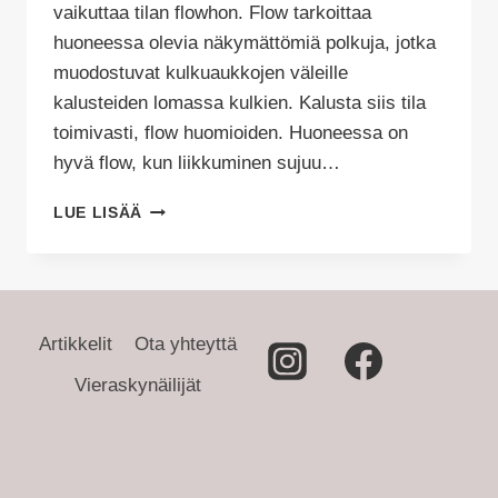
vaikuttaa tilan flowhon. Flow tarkoittaa
huoneessa olevia näkymättömiä polkuja, jotka
muodostuvat kulkuaukkojen väleille
kalusteiden lomassa kulkien. Kalusta siis tila
toimivasti, flow huomioiden. Huoneessa on
hyvä flow, kun liikkuminen sujuu…
KALUSTA
LUE LISÄÄ
TILA
TOIMIVASTI,
HUOMIOI
TILAN
FLOW
Artikkelit
Ota yhteyttä
Vieraskynäilijät