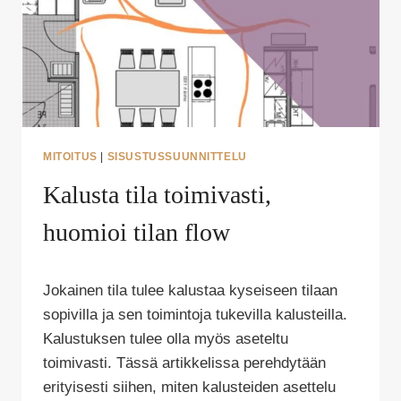
MITOITUS
|
SISUSTUSSUUNNITTELU
Kalusta tila toimivasti,
huomioi tilan flow
Tekijä
Jokainen tila tulee kalustaa kyseiseen tilaan
Puoliksi
Tehty
sopivilla ja sen toimintoja tukevilla kalusteilla.
Kalustuksen tulee olla myös aseteltu
toimivasti. Tässä artikkelissa perehdytään
erityisesti siihen, miten kalusteiden asettelu