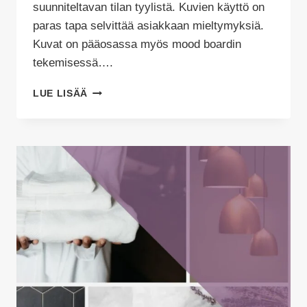
suunniteltavan tilan tyylistä. Kuvien käyttö on
paras tapa selvittää asiakkaan mieltymyksiä.
Kuvat on pääosassa myös mood boardin
tekemisessä….
TYÖKALUINA
LUE LISÄÄ
MOOD
BOARD
JA
MATERIAL
BOARD