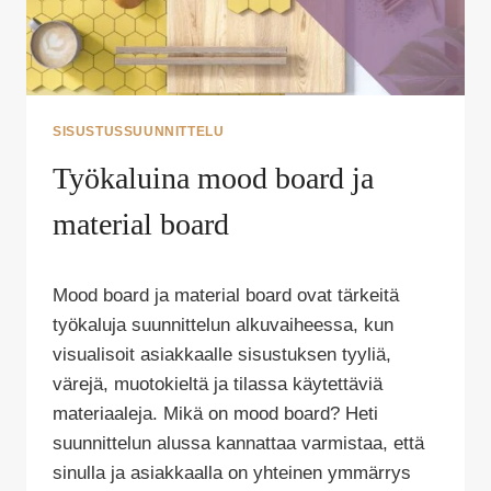
SISUSTUSSUUNNITTELU
Työkaluina mood board ja
material board
Tekijä
Mood board ja material board ovat tärkeitä
Puoliksi
Tehty
työkaluja suunnittelun alkuvaiheessa, kun
visualisoit asiakkaalle sisustuksen tyyliä,
värejä, muotokieltä ja tilassa käytettäviä
materiaaleja. Mikä on mood board? Heti
suunnittelun alussa kannattaa varmistaa, että
sinulla ja asiakkaalla on yhteinen ymmärrys