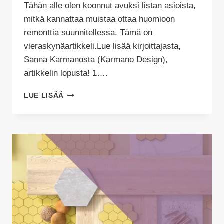
Tähän alle olen koonnut avuksi listan asioista,
mitkä kannattaa muistaa ottaa huomioon
remonttia suunnitellessa. Tämä on
vieraskynäartikkeli.Lue lisää kirjoittajasta,
Sanna Karmanosta (Karmano Design),
artikkelin lopusta! 1….
ONNISTUNEEN
LUE LISÄÄ
REMONTIN
SUUNNITTELU:
10+1
VINKKIÄ