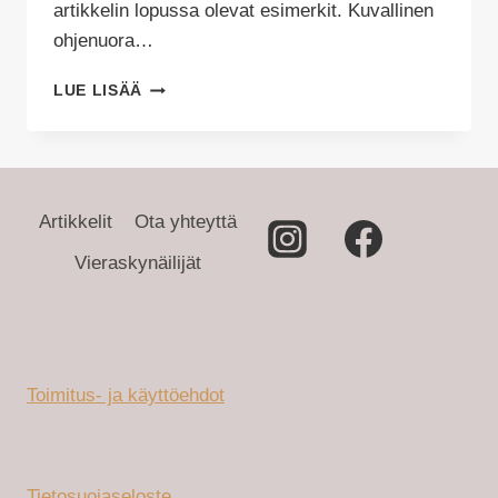
artikkelin lopussa olevat esimerkit. Kuvallinen
ohjenuora…
VISUAALINEN
LUE LISÄÄ
IDENTITEETTI
SISUSTUSSUUNNITTELUN
APUNA
Artikkelit
Ota yhteyttä
Vieraskynäilijät
Toimitus- ja käyttöehdot
Tietosuojaseloste