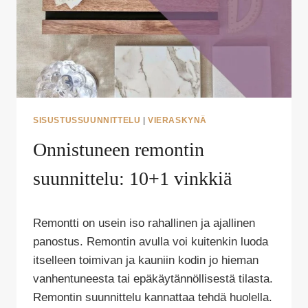
SISUSTUSSUUNNITTELU
|
VIERASKYNÄ
Onnistuneen remontin
suunnittelu: 10+1 vinkkiä
Tekijä
Remontti on usein iso rahallinen ja ajallinen
Puoliksi
Tehty
panostus. Remontin avulla voi kuitenkin luoda
itselleen toimivan ja kauniin kodin jo hieman
vanhentuneesta tai epäkäytännöllisestä tilasta.
Remontin suunnittelu kannattaa tehdä huolella.