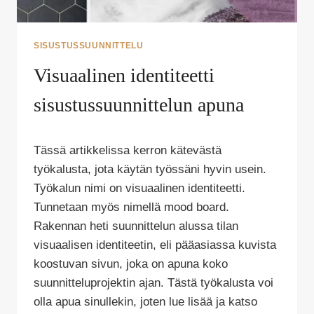
SISUSTUSSUUNNITTELU
Visuaalinen identiteetti
sisustussuunnittelun apuna
Tekijä
Tässä artikkelissa kerron kätevästä
Puoliksi
Tehty
työkalusta, jota käytän työssäni hyvin usein.
Työkalun nimi on visuaalinen identiteetti.
Tunnetaan myös nimellä mood board.
Rakennan heti suunnittelun alussa tilan
visuaalisen identiteetin, eli pääasiassa kuvista
koostuvan sivun, joka on apuna koko
suunnitteluprojektin ajan. Tästä työkalusta voi
olla apua sinullekin, joten lue lisää ja katso