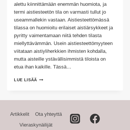
alettu kiinnittämään enemmän huomiota, ja
termi aistiesteetön tila on varmasti tullut jo
useammallekin vastaan. Aistiesteettömässä
tilassa on huomioitu erilaiset aistiärsykkeet ja
pyritty vaimentamaan niitä tehden tilasta
miellyttävämmän. Usein aistiesteettömyyteen
viitataan aistiyliherkkien ihmisten kohdalla,
mutta aisteille ystävällisimmistä tiloista on
etua ihan kaikille. Tässä…
AISTIESTEETÖN
LUE LISÄÄ
TILA
–
MIKSI
JA
MITEN?
Artikkelit
Ota yhteyttä
Vieraskynäilijät