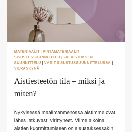
MATERIAALIT
|
PINTAMATERIAALIT
|
SISUSTUSSUUNNITTELU
|
VALAISTUKSEN
SUUNNITTELU
|
VÄRIT SISUSTUSSUUNNITTELUSSA
|
VIERASKYNÄ
Aistiesteetön tila – miksi ja
miten?
Tekijä
Nykyisessä maailmanmenossa aistimme ovat
Puoliksi
Tehty
lähes jatkuvasti virittyneet. Viime aikoina
aistien kuormittumiseen on sisustuksessakin