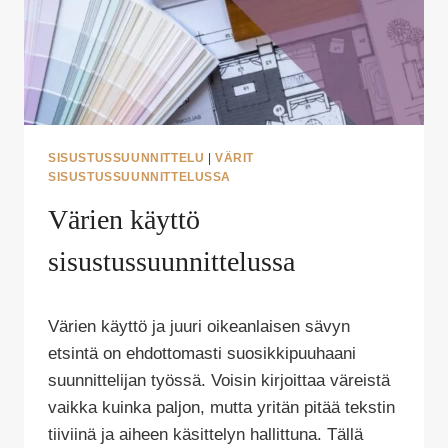
SISUSTUSSUUNNITTELU
|
VÄRIT
SISUSTUSSUUNNITTELUSSA
Värien käyttö
sisustussuunnittelussa
Tekijä
Värien käyttö ja juuri oikeanlaisen sävyn
Puoliksi
Tehty
etsintä on ehdottomasti suosikkipuuhaani
suunnittelijan työssä. Voisin kirjoittaa väreistä
vaikka kuinka paljon, mutta yritän pitää tekstin
tiiviinä ja aiheen käsittelyn hallittuna. Tällä