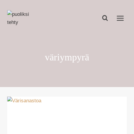
Siirry
sisältöön
väriympyrä