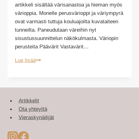
artikkeli sisältää värisanastoa ja hieman myös
värioppia. Monelle perusvärioppi ja väriympyrä
ovat varmasti tuttuja kouluajoilta kuvataiteen
tunneilta. Paneudutaan väreihin nyt
sisustussuunnittelun näkökulmasta. Väriopin
perusteita Päävärit Vastavärit…
Värisanastoa
Lue lisää
Artikkelit
Ota yhteyttä
Vieraskynäilijät