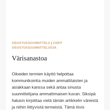
SISUSTUSSUUNNITTELU
|
VÄRIT
SISUSTUSSUUNNITTELUSSA
Värisanastoa
Tekijä
Oikeiden termien käyttö helpottaa
Puoliksi
Tehty
kommunikointia muiden ammattilaisten ja
asiakkaan kanssa sekä antaa sinusta
suunnittelijana ammattimaisen kuvan. Siksipä
halusin kirjoittaa vielä tämän artikkelin väreistä
ja niihin liittyvistä termeistä. Tämä tiivis