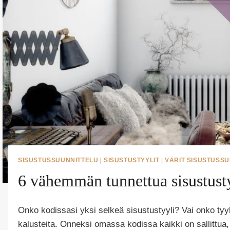
SISUSTUSSUUNNITTELU
|
SISUSTUSTYYLIT
|
VÄRIT SISUSTUSS
6 vähemmän tunnettua sisustust
Onko kodissasi yksi selkeä sisustustyyli? Vai onko tyylis
kalusteita. Onneksi omassa kodissa kaikki on sallittua, 