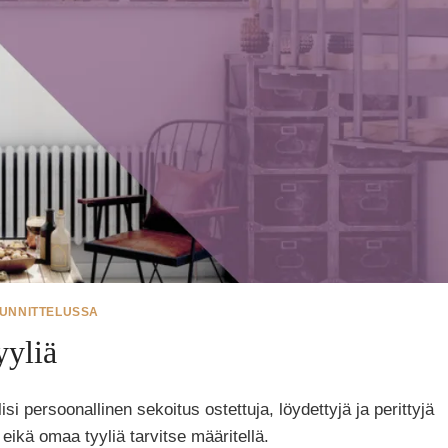
UUNNITTELUSSA
yyliä
i persoonallinen sekoitus ostettuja, löydettyjä ja perittyjä
eikä omaa tyyliä tarvitse määritellä.