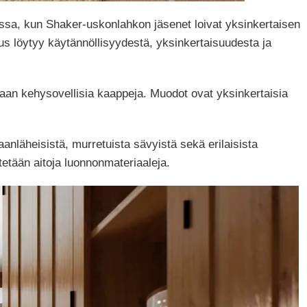
issa, kun Shaker-uskonlahkon jäsenet loivat yksinkertaisen
s löytyy käytännöllisyydestä, yksinkertaisuudesta ja
itaan kehysovellisia kaappeja. Muodot ovat yksinkertaisia
aanläheisistä, murretuista sävyistä sekä erilaisista
ytetään aitoja luonnonmateriaaleja.