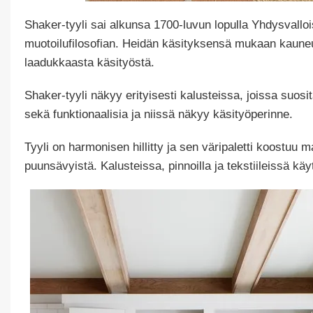
Shaker-tyyli sai alkunsa 1700-luvun lopulla Yhdysvallo
muotoilufilosofian. Heidän käsityksensä mukaan kauneu
laadukkaasta käsityöstä.
Shaker-tyyli näkyy erityisesti kalusteissa, joissa suos
sekä funktionaalisia ja niissä näkyy käsityöperinne.
Tyyli on harmonisen hillitty ja sen väripaletti koostuu m
puunsävyistä. Kalusteissa, pinnoilla ja tekstiileissä kä