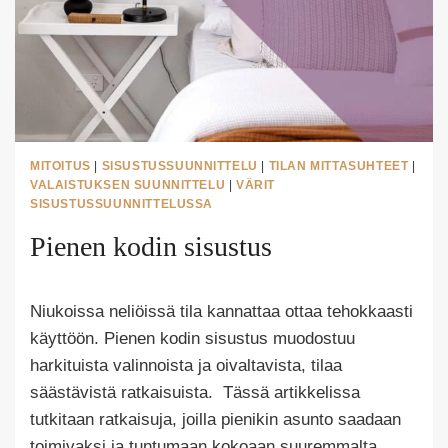
MITOITUS
|
SISUSTUSSUUNNITTELU
|
TILAN MITTASUHTEET
|
VALAISTUKSEN SUUNNITTELU
|
VÄRIT
SISUSTUSSUUNNITTELUSSA
Pienen kodin sisustus
Tekijä
Niukoissa neliöissä tila kannattaa ottaa tehokkaasti
Puoliksi
Tehty
käyttöön. Pienen kodin sisustus muodostuu
harkituista valinnoista ja oivaltavista, tilaa
säästävistä ratkaisuista. Tässä artikkelissa
tutkitaan ratkaisuja, joilla pienikin asunto saadaan
toimivaksi ja tuntumaan kokoaan suuremmalta.