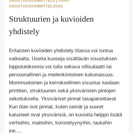
SISUSTUSSUUNNITTELU
|
VÄRIT
SISUSTUSSUUNNITTELUSSA
Struktuurien ja kuvioiden
yhdistely
Tekijä
Erilaisten kuvioiden yhdistely tilassa voi tuntua
Puoliksi
Tehty
vaikealta. Useita kuoseja sisältävän sisustuksen
lopputuloksesta voi tulla sekava sillisalaatti tai
persoonallinen ja mielenkiintoinen kokonaisuus.
Monimuotoinen ja kerroksellinen sisustus luodaan
printtien, struktuurien sekä yksiväristen pintojen
sekoituksella. Yksiväriset pinnat tasapainottavat
Kun tilan isot pinnat, kuten seinät ja suuret
kalusteet ovat yksivärisiä, on kuvioita helppo lisätä
verhoihin, mattoihin, koristetyynyihin, tauluihin
jne….