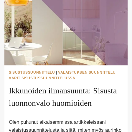
SISUSTUSSUUNNITTELU
|
VALAISTUKSEN SUUNNITTELU
|
VÄRIT SISUSTUSSUUNNITTELUSSA
Ikkunoiden ilmansuunta: Sisusta
luonnonvalo huomioiden
Tekijä
Olen puhunut aikaisemmissa artikkeleissani
Puoliksi
Tehty
valaistussuunnittelusta ja siitä, miten myös aurinko