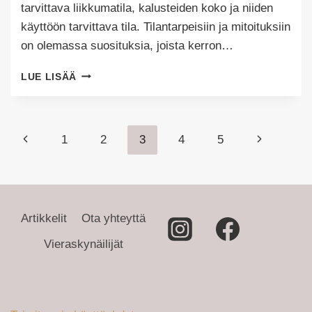
tarvittava liikkumatila, kalusteiden koko ja niiden
käyttöön tarvittava tila. Tilantarpeisiin ja mitoituksiin
on olemassa suosituksia, joista kerron…
KALUSTUKSEN
LUE LISÄÄ
TILANTARVE
Sivunavigointi
Edellinen
Seuraava
1
2
3
4
5
sivu
sivu
Artikkelit
Ota yhteyttä
Vieraskynäilijät