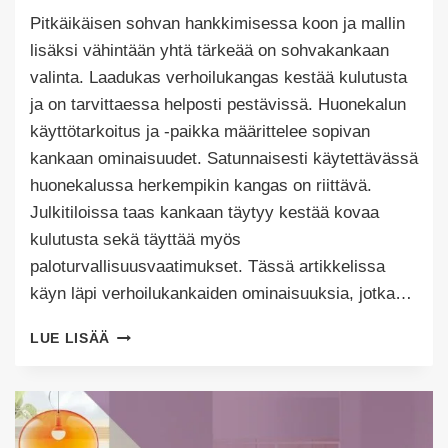
Tekijä
Pitkäikäisen sohvan hankkimisessa koon ja mallin
Puoliksi
Tehty
lisäksi vähintään yhtä tärkeää on sohvakankaan
valinta. Laadukas verhoilukangas kestää kulutusta
ja on tarvittaessa helposti pestävissä. Huonekalun
käyttötarkoitus ja -paikka määrittelee sopivan
kankaan ominaisuudet. Satunnaisesti käytettävässä
huonekalussa herkempikin kangas on riittävä.
Julkitiloissa taas kankaan täytyy kestää kovaa
kulutusta sekä täyttää myös
paloturvallisuusvaatimukset. Tässä artikkelissa
käyn läpi verhoilukankaiden ominaisuuksia, jotka…
SOHVAKANKAAN
LUE LISÄÄ
VALINTA
-
TIETOA
VERHOILUKANKAISTA