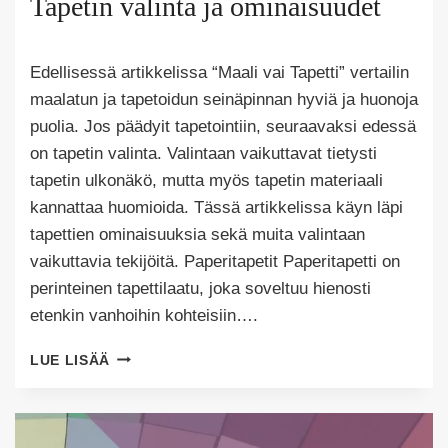
Tapetin valinta ja ominaisuudet
Tekijä
Edellisessä artikkelissa “Maali vai Tapetti” vertailin
Puoliksi
Tehty
maalatun ja tapetoidun seinäpinnan hyviä ja huonoja
puolia. Jos päädyit tapetointiin, seuraavaksi edessä
on tapetin valinta. Valintaan vaikuttavat tietysti
tapetin ulkonäkö, mutta myös tapetin materiaali
kannattaa huomioida. Tässä artikkelissa käyn läpi
tapettien ominaisuuksia sekä muita valintaan
vaikuttavia tekijöitä. Paperitapetit Paperitapetti on
perinteinen tapettilaatu, joka soveltuu hienosti
etenkin vanhoihin kohteisiin….
TAPETIN
LUE LISÄÄ
VALINTA
JA
OMINAISUUDET