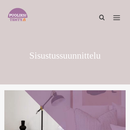
Siirry
sisältöön
Sisustussuunnittelu