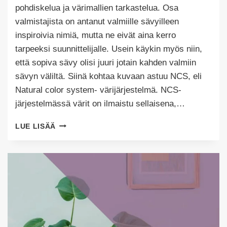
Tehty
pohdiskelua ja värimallien tarkastelua. Osa
valmistajista on antanut valmiille sävyilleen
inspiroivia nimiä, mutta ne eivät aina kerro
tarpeeksi suunnittelijalle. Usein käykin myös niin,
että sopiva sävy olisi juuri jotain kahden valmiin
sävyn väliltä. Siinä kohtaa kuvaan astuu NCS, eli
Natural color system- värijärjestelmä. NCS-
järjestelmässä värit on ilmaistu sellaisena,…
TÄYDELLISEN
LUE LISÄÄ
MAALISÄVYN
VALINTA
JA
NCS-
JÄRJESTELMÄ