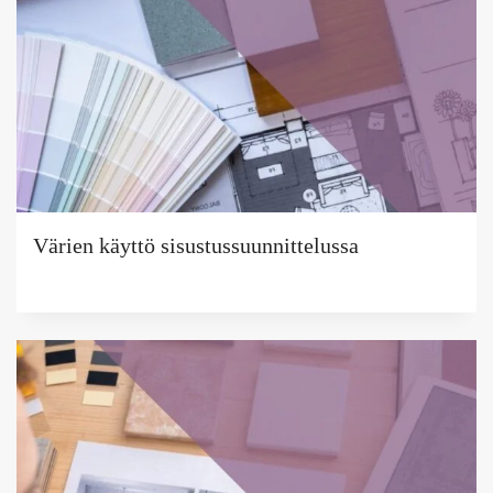
Värien käyttö sisustussuunnittelussa
Tekijä
Puoliksi
Tehty