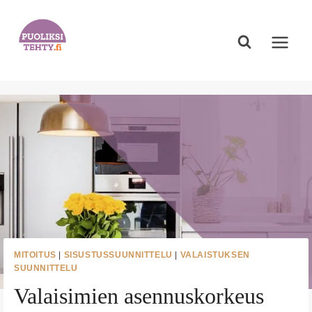
Siirry
sisältöön
MITOITUS
|
SISUSTUSSUUNNITTELU
|
VALAISTUKSEN
SUUNNITTELU
Valaisimien asennuskorkeus