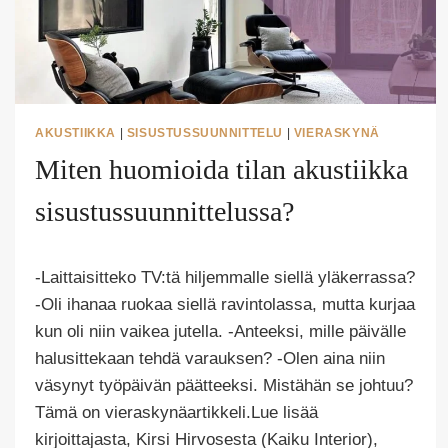
AKUSTIIKKA
|
SISUSTUSSUUNNITTELU
|
VIERASKYNÄ
Miten huomioida tilan akustiikka
sisustussuunnittelussa?
Tekijä
-Laittaisitteko TV:tä hiljemmalle siellä yläkerrassa?
Puoliksi
Tehty
-Oli ihanaa ruokaa siellä ravintolassa, mutta kurjaa
kun oli niin vaikea jutella. -Anteeksi, mille päivälle
halusittekaan tehdä varauksen? -Olen aina niin
väsynyt työpäivän päätteeksi. Mistähän se johtuu?
Tämä on vieraskynäartikkeli.Lue lisää
kirjoittajasta, Kirsi Hirvosesta (Kaiku Interior),