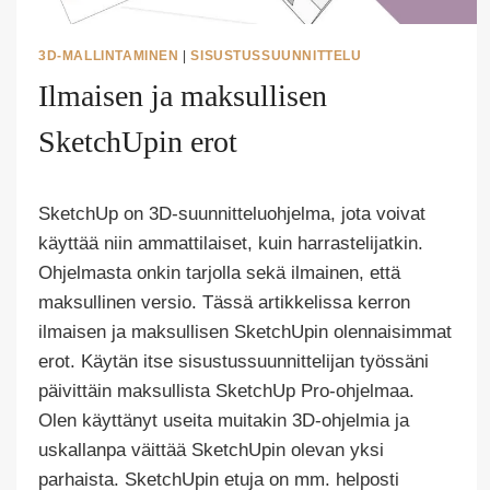
3D-MALLINTAMINEN
|
SISUSTUSSUUNNITTELU
Ilmaisen ja maksullisen
SketchUpin erot
Tekijä
SketchUp on 3D-suunnitteluohjelma, jota voivat
Puoliksi
Tehty
käyttää niin ammattilaiset, kuin harrastelijatkin.
Ohjelmasta onkin tarjolla sekä ilmainen, että
maksullinen versio. Tässä artikkelissa kerron
ilmaisen ja maksullisen SketchUpin olennaisimmat
erot. Käytän itse sisustussuunnittelijan työssäni
päivittäin maksullista SketchUp Pro-ohjelmaa.
Olen käyttänyt useita muitakin 3D-ohjelmia ja
uskallanpa väittää SketchUpin olevan yksi
parhaista. SketchUpin etuja on mm. helposti