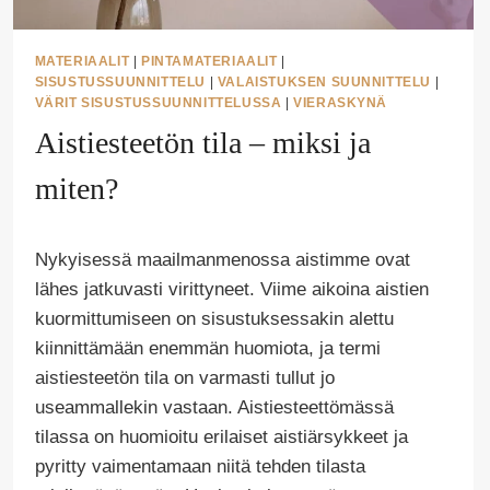
MATERIAALIT
|
PINTAMATERIAALIT
|
SISUSTUSSUUNNITTELU
|
VALAISTUKSEN SUUNNITTELU
|
VÄRIT SISUSTUSSUUNNITTELUSSA
|
VIERASKYNÄ
Aistiesteetön tila – miksi ja
miten?
Tekijä
Nykyisessä maailmanmenossa aistimme ovat
Puoliksi
Tehty
lähes jatkuvasti virittyneet. Viime aikoina aistien
kuormittumiseen on sisustuksessakin alettu
kiinnittämään enemmän huomiota, ja termi
aistiesteetön tila on varmasti tullut jo
useammallekin vastaan. Aistiesteettömässä
tilassa on huomioitu erilaiset aistiärsykkeet ja
pyritty vaimentamaan niitä tehden tilasta