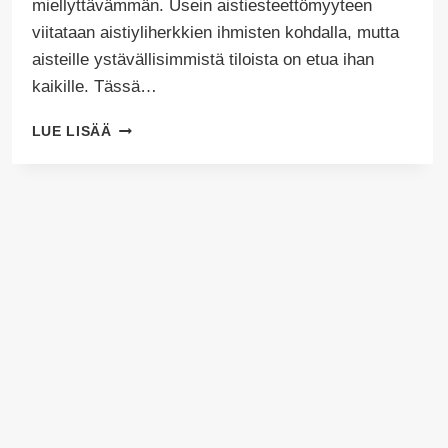
miellyttävämmän. Usein aistiesteettömyyteen
viitataan aistiyliherkkien ihmisten kohdalla, mutta
aisteille ystävällisimmistä tiloista on etua ihan
kaikille. Tässä…
AISTIESTEETÖN
LUE LISÄÄ
TILA
–
MIKSI
JA
MITEN?