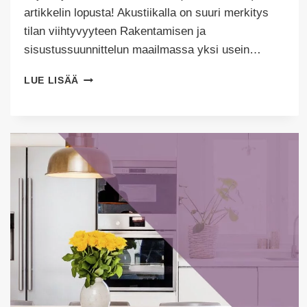
artikkelin lopusta! Akustiikalla on suuri merkitys
tilan viihtyvyyteen Rakentamisen ja
sisustussuunnittelun maailmassa yksi usein…
MITEN
LUE LISÄÄ
HUOMIOIDA
TILAN
AKUSTIIKKA
SISUSTUSSUUNNITTELUSSA?