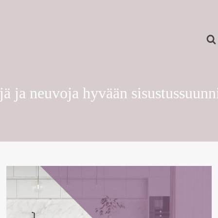
ä ja neuvoja hyvään sisustussuunn