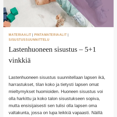
MATERIAALIT
|
PINTAMATERIAALIT
|
SISUSTUSSUUNNITTELU
Lastenhuoneen sisustus – 5+1
vinkkiä
Tekijä
Lastenhuoneen sisustus suunnitellaan lapsen ikä,
Puoliksi
Tehty
harrastukset, tilan koko ja tietysti lapsen omat
mieltymykset huomioiden. Huoneen sisustus voi
olla harkittu ja koko talon sisustukseen sopiva,
mutta ensisijaisesti sen tulisi olla lapsen oma
valtakunta, jossa on lupa leikkiä vapaasti. Näillä