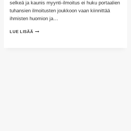
selkeä ja kaunis myynti-ilmoitus ei huku portaalien
tuhansien ilmoitusten joukkoon vaan kiinnittää
ihmisten huomion ja…
ASUNTOJEN
LUE LISÄÄ
MYYNTISTAILAUS
–
MITÄ
SE
TARKOITTAA
JA
MITÄ
HYÖTYÄ
SIITÄ
ON?