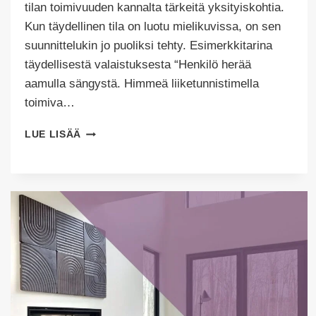
tilan toimivuuden kannalta tärkeitä yksityiskohtia.
Kun täydellinen tila on luotu mielikuvissa, on sen
suunnittelukin jo puoliksi tehty. Esimerkkitarina
täydellisestä valaistuksesta “Henkilö herää
aamulla sängystä. Himmeä liiketunnistimella
toimiva…
KÄSIKIRJOITA
LUE LISÄÄ
TÄYDELLINEN
TILA