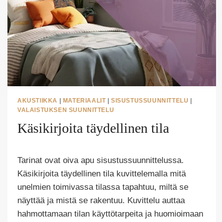
AKUSTIIKKA
|
MATERIAALIT
|
SISUSTUSSUUNNITTELU
|
VALAISTUKSEN SUUNNITTELU
Käsikirjoita täydellinen tila
Tekijä
Tarinat ovat oiva apu sisustussuunnittelussa.
Puoliksi
Tehty
Käsikirjoita täydellinen tila kuvittelemalla mitä
unelmien toimivassa tilassa tapahtuu, miltä se
näyttää ja mistä se rakentuu. Kuvittelu auttaa
hahmottamaan tilan käyttötarpeita ja huomioimaan