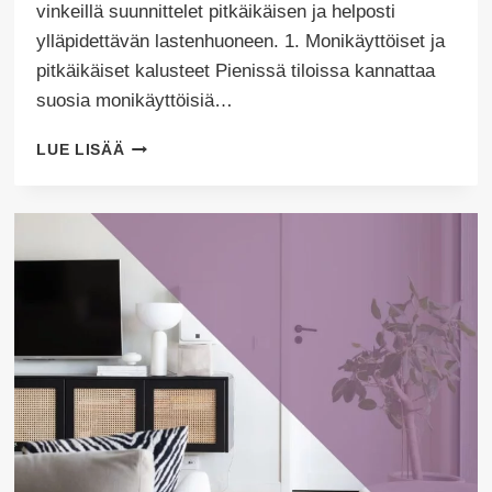
vinkeillä suunnittelet pitkäikäisen ja helposti
ylläpidettävän lastenhuoneen. 1. Monikäyttöiset ja
pitkäikäiset kalusteet Pienissä tiloissa kannattaa
suosia monikäyttöisiä…
LASTENHUONEEN
LUE LISÄÄ
SISUSTUS –
5+1
VINKKIÄ