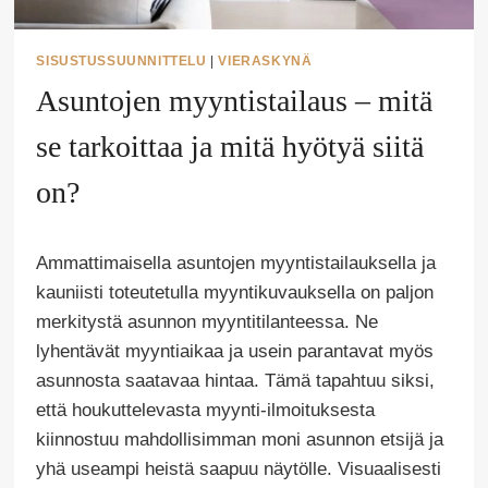
SISUSTUSSUUNNITTELU
|
VIERASKYNÄ
Asuntojen myyntistailaus – mitä
se tarkoittaa ja mitä hyötyä siitä
on?
Tekijä
Ammattimaisella asuntojen myyntistailauksella ja
Puoliksi
Tehty
kauniisti toteutetulla myyntikuvauksella on paljon
merkitystä asunnon myyntitilanteessa. Ne
lyhentävät myyntiaikaa ja usein parantavat myös
asunnosta saatavaa hintaa. Tämä tapahtuu siksi,
että houkuttelevasta myynti-ilmoituksesta
kiinnostuu mahdollisimman moni asunnon etsijä ja
yhä useampi heistä saapuu näytölle. Visuaalisesti