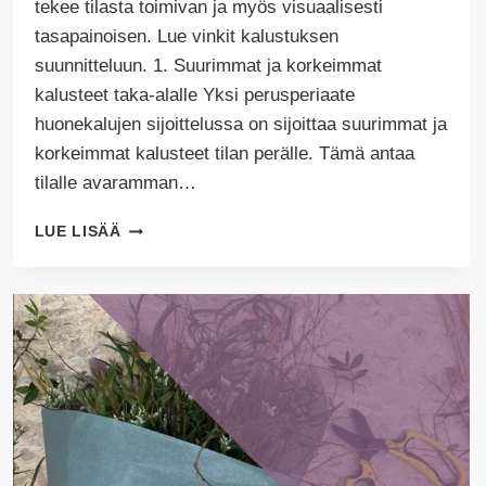
tekee tilasta toimivan ja myös visuaalisesti
tasapainoisen. Lue vinkit kalustuksen
suunnitteluun. 1. Suurimmat ja korkeimmat
kalusteet taka-alalle Yksi perusperiaate
huonekalujen sijoittelussa on sijoittaa suurimmat ja
korkeimmat kalusteet tilan perälle. Tämä antaa
tilalle avaramman…
HUONEKALUJEN
LUE LISÄÄ
SIJOITTELU
–
6
NEUVOA
KALUSTAMISEEN