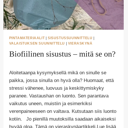
PINTAMATERIAALIT
|
SISUSTUSSUUNNITTELU
|
VALAISTUKSEN SUUNNITTELU
|
VIERASKYNÄ
Biofiilinen sisustus – mitä se on?
Tekijä
Aloitetaanpa kysymyksellä mikä on sinulle se
Puoliksi
Tehty
paikka, jossa sinulla on hyvä olla? Huomaat, että
stressi vähenee, luovuus ja keskittymiskyky
paranee. Vastaushan on luonto. Sen parantava
vaikutus uneen, muistiin ja esimerkiksi
verenpaineeseen on valtava. Kutsutaan siis luonto
kotiin. Jo pienillä muutoksilla saadaan aikaiseksi
hyvää oloa. Tämä on vieraskynäartikkeli.Lue lisää