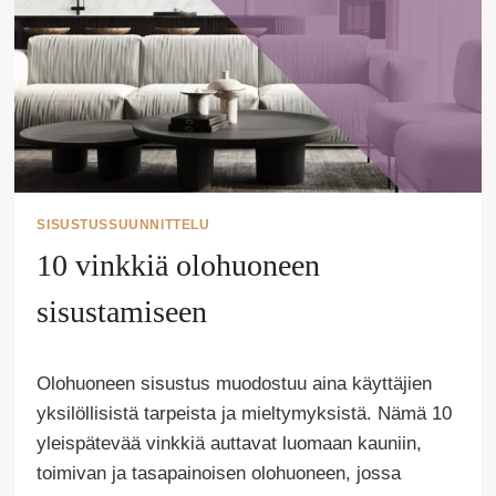
SISUSTUSSUUNNITTELU
10 vinkkiä olohuoneen
sisustamiseen
Tekijä
Olohuoneen sisustus muodostuu aina käyttäjien
Puoliksi
Tehty
yksilöllisistä tarpeista ja mieltymyksistä. Nämä 10
yleispätevää vinkkiä auttavat luomaan kauniin,
toimivan ja tasapainoisen olohuoneen, jossa