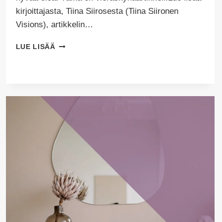
kirjoittajasta, Tiina Siirosesta (Tiina Siironen
Visions), artikkelin…
BIOFIILINEN
LUE LISÄÄ
SISUSTUS
–
MITÄ
SE
ON?