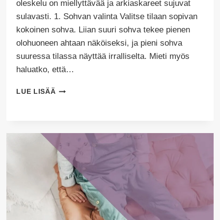
oleskelu on miellyttävää ja arkiaskareet sujuvat
sulavasti. 1. Sohvan valinta Valitse tilaan sopivan
kokoinen sohva. Liian suuri sohva tekee pienen
olohuoneen ahtaan näköiseksi, ja pieni sohva
suuressa tilassa näyttää irralliselta. Mieti myös
haluatko, että…
10
LUE LISÄÄ
VINKKIÄ
OLOHUONEEN
SISUSTAMISEEN