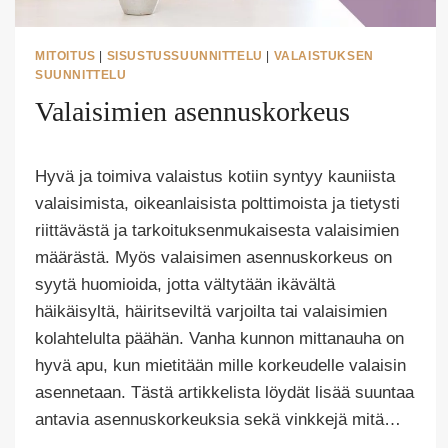
MITOITUS
|
SISUSTUSSUUNNITTELU
|
VALAISTUKSEN
SUUNNITTELU
Valaisimien asennuskorkeus
Tekijä
Hyvä ja toimiva valaistus kotiin syntyy kauniista
Puoliksi
Tehty
valaisimista, oikeanlaisista polttimoista ja tietysti
riittävästä ja tarkoituksenmukaisesta valaisimien
määrästä. Myös valaisimen asennuskorkeus on
syytä huomioida, jotta vältytään ikävältä
häikäisyltä, häiritseviltä varjoilta tai valaisimien
kolahtelulta päähän. Vanha kunnon mittanauha on
hyvä apu, kun mietitään mille korkeudelle valaisin
asennetaan. Tästä artikkelista löydät lisää suuntaa
antavia asennuskorkeuksia sekä vinkkejä mitä…