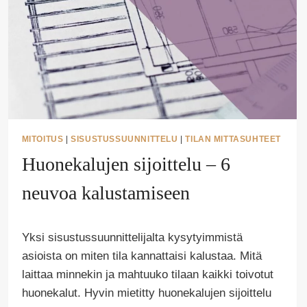
MITOITUS
|
SISUSTUSSUUNNITTELU
|
TILAN MITTASUHTEET
Huonekalujen sijoittelu – 6
neuvoa kalustamiseen
Tekijä
Yksi sisustussuunnittelijalta kysytyimmistä
Puoliksi
Tehty
asioista on miten tila kannattaisi kalustaa. Mitä
laittaa minnekin ja mahtuuko tilaan kaikki toivotut
huonekalut. Hyvin mietitty huonekalujen sijoittelu